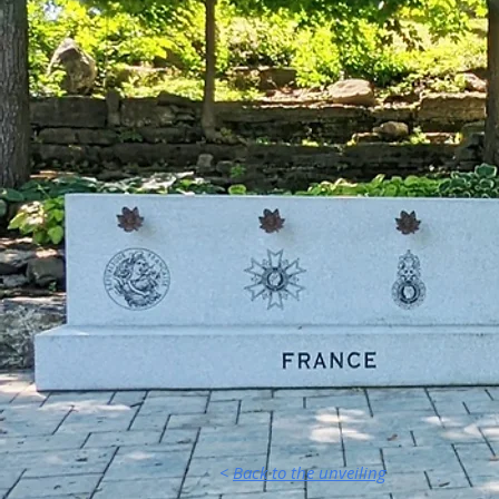
<
Back to the unveiling