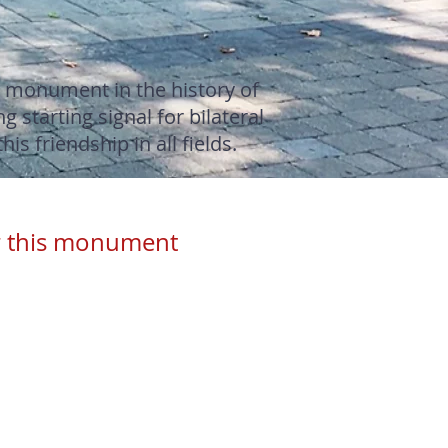
ue monument in the history of
starting signal for bilateral
s friendship in all fields.
or this monument