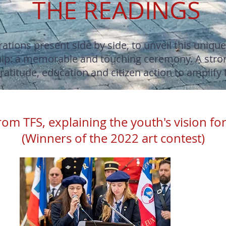
THE READINGS
rations present side by side, to unveil this uniq
p: a memorable and touching ceremony. A strong 
titude, education and citizen action to amplify thi
om TFS, explaining the youth's vision f
(Winners of the 2022 art contest)