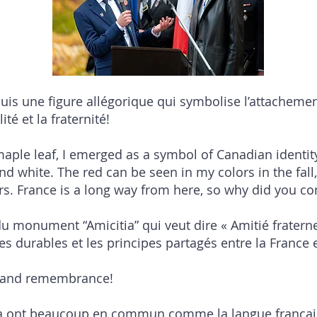
 suis une figure allégorique qui symbolise l’attacheme
lité et la fraternité!
maple leaf, I emerged as a symbol of Canadian identit
nd white. The red can be seen in my colors in the fall
rs. France is a long way from here, so why did you c
 du monument “Amicitia” qui veut dire « Amitié fratern
 durables et les principes partagés entre la France 
e, and remembrance!
anada ont beaucoup en commun comme la langue franç