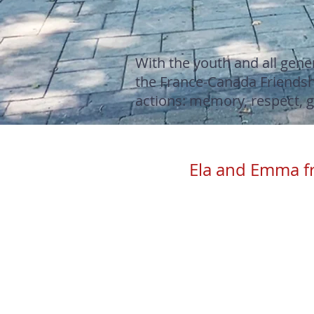
With the youth and all gene
the France-Canada Friendshi
actions: memory, respect, gra
Ela and Emma fr