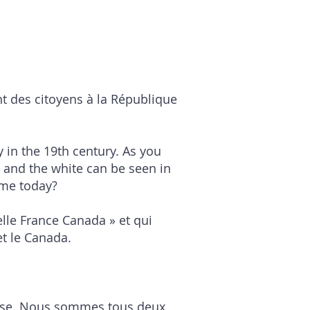
nt des citoyens à la République
y in the 19th century. As you
, and the white can be seen in
ome today?
elle France Canada » et qui
et le Canada.
aise. Nous sommes tous deux