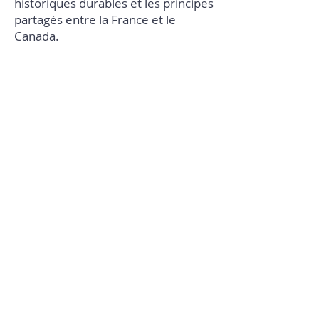
historiques durables et les principes
partagés entre la France et le
Canada.
• So it symbolizes honor, hope, and
remembrance!
• En effet, la France et le Canada ont
beaucoup en commun comme la
langue française. Nous sommes
tous deux attachés au
multilatéralisme; nous
encourageons la paix
internationale, favorisons aussi la
démocratie, les droits de l’Homme,
et la bonne gouvernance.
• Actually, Canada was the first
country in the world to adopt a
multicultural policy and since then